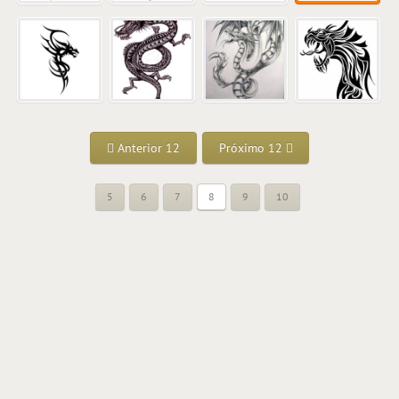
Anterior 12
Próximo 12
5
6
7
8
9
10