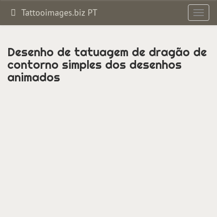
Tattooimages.biz PT
Altern
de
naveg
Desenho de tatuagem de dragão de
contorno simples dos desenhos
animados