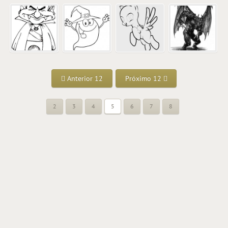
Anterior 12
Próximo 12
2
3
4
5
6
7
8