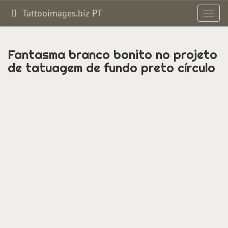
Tattooimages.biz PT
Altern
de
naveg
Fantasma branco bonito no projeto
de tatuagem de fundo preto círculo