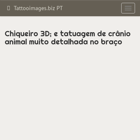
Tattooimages.biz PT
Altern
de
naveg
Chiqueiro 3D; e tatuagem de crânio
animal muito detalhada no braço