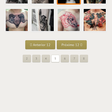
Anterior 12
Próximo 12
2
3
4
5
6
7
8